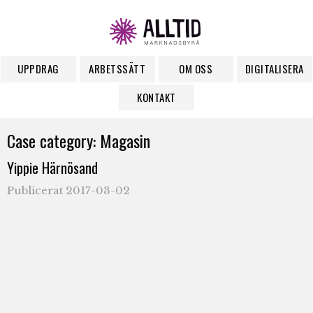
UPPDRAG
ARBETSSÄTT
OM OSS
DIGITALISERA
KONTAKT
Case category:
Magasin
Yippie Härnösand
V
s
Publicerat 2017-03-02
u
H
H
f
U
2
m
a